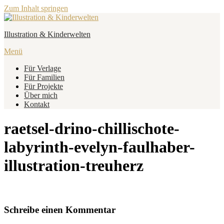
Zum Inhalt springen
Illustration & Kinderwelten
Menü
Für Verlage
Für Familien
Für Projekte
Über mich
Kontakt
raetsel-drino-chillischote-
labyrinth-evelyn-faulhaber-
illustration-treuherz
Schreibe einen Kommentar