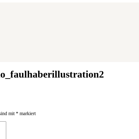
_faulhaberillustration2
sind mit
*
markiert