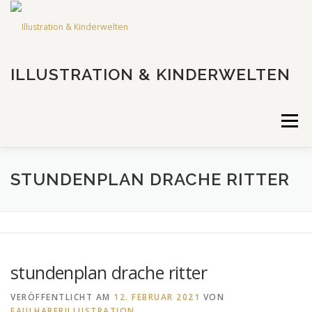
Zum
Inhalt
springen
ILLUSTRATION & KINDERWELTEN
Menü
FÜR VERLAGE
FÜR FAMILIEN
FÜR PROJEKTE
STUNDENPLAN DRACHE RITTER
ÜBER MICH
KONTAKT
stundenplan drache ritter
VERÖFFENTLICHT AM
12. FEBRUAR 2021
VON
FAULHABERILLUSTRATION